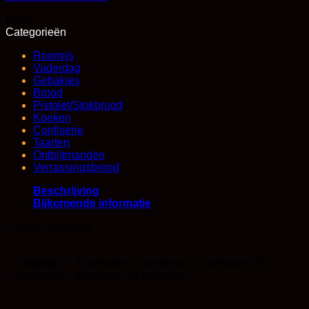
€
2,95
Categorieën
Roomijs
Vaderdag
Gebakjes
Brood
Pistolet/Stokbrood
Koeken
Confiserie
Taarten
Ontbijtmanden
Verrassingsbrood
Beschrijving
Bijkomende informatie
Croute Framboos
Aantal
4 personen, 5 personen, 6 personen, 8
personen
personen, 10 personen