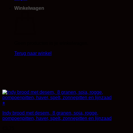
Winkelwagen
Geen producten in je winkelwagen.
Terug naar winkel
+
Indy brood met desem, 8 granen, soja, rogge,
pompoenpitten, haver, spelt, zonnepitten en lijnzaad
€
3,75