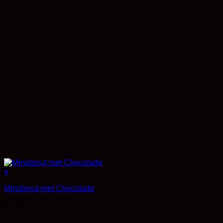
+
Minidonut met Chocolade
€
1,10