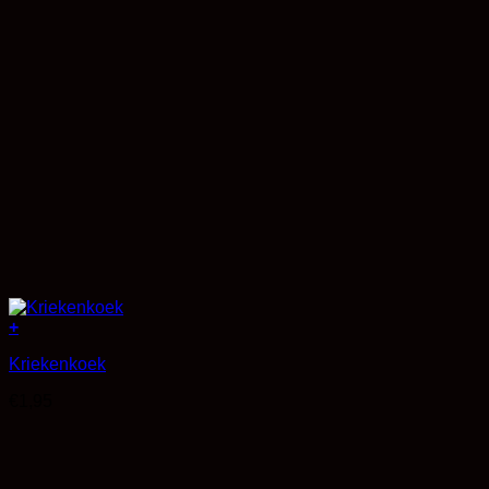
+
Kriekenkoek
€
1,95