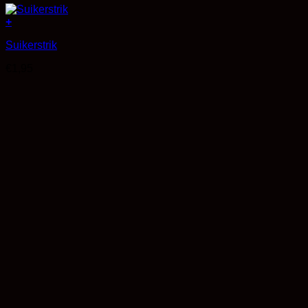
+
Suikerstrik
€
1,95