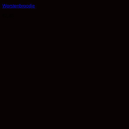
Worstenbroodje
€
2,85