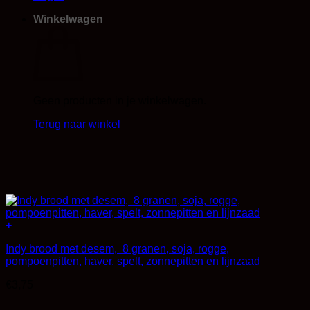
Winkelwagen
Geen producten in je winkelwagen.
Terug naar winkel
+
Indy brood met desem, 8 granen, soja, rogge,
pompoenpitten, haver, spelt, zonnepitten en lijnzaad
€
3,75