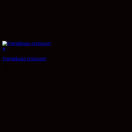
+
Ham&kaas croissant
€
2,95