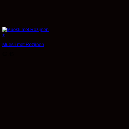
+
Muesli met Rozijnen
€
2,45