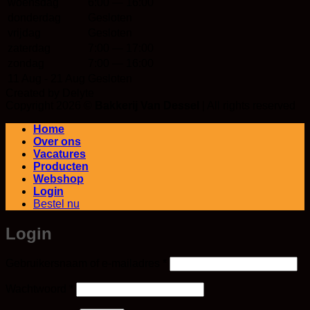
woensdag
6:00 — 16:00
donderdag
Gesloten
vrijdag
Gesloten
zaterdag
7:00 — 17:00
zondag
7:00 — 16:00
11 Aug - 21 Aug
Gesloten
Created by Delyte
Copyright 2026 ©
Bakkerij Van Dessel
| All rights reserved
Home
Over ons
Vacatures
Producten
Webshop
Login
Bestel nu
Login
Vereist
Gebruikersnaam of e-mailadres
*
Vereist
Wachtwoord
*