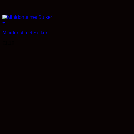
+
Minidonut met Suiker
€
1,10