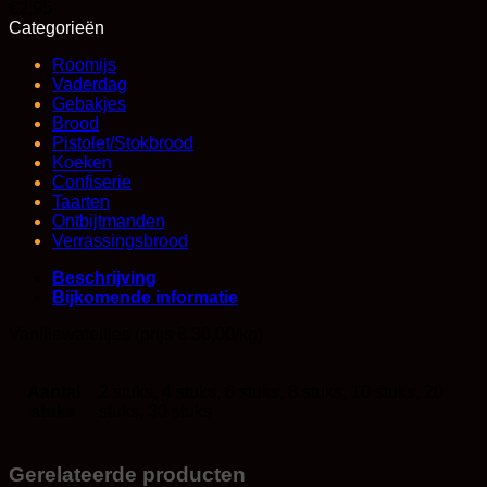
€
2,95
Categorieën
Roomijs
Vaderdag
Gebakjes
Brood
Pistolet/Stokbrood
Koeken
Confiserie
Taarten
Ontbijtmanden
Verrassingsbrood
Beschrijving
Bijkomende informatie
Vanillewafeltjes (prijs € 30,00/kg)
Aantal
2 stuks, 4 stuks, 6 stuks, 8 stuks, 10 stuks, 20
stuks
stuks, 30 stuks
Gerelateerde producten