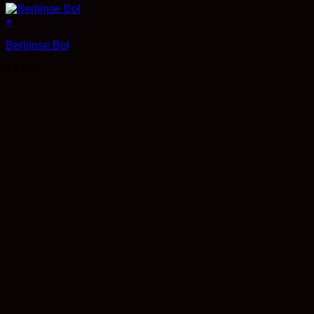
+
Berlijnse Bol
€
2,80