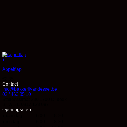
+
Appelflap
€
2,85
Contact
info@bakkerijvandessel.be
02 / 463 35 10
Stationsstraat 280 1700 Dilbeek
BTW BE 0817 128 097
Openingsuren
maandag
6:00 — 18:30
dinsdag
6:00 — 18:30