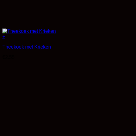
+
Theekoek met Krieken
€
2,55