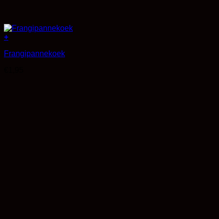
+
Frangipannekoek
€
1,95