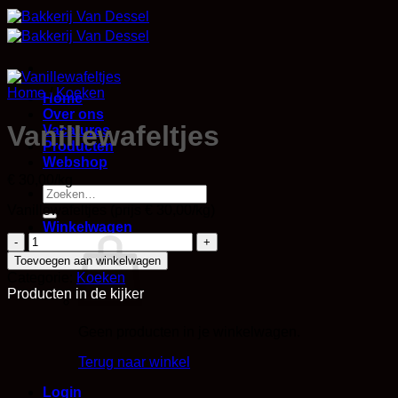
Skip
to
content
Home
/
Koeken
Home
Over ons
Vanillewafeltjes
Vacatures
Producten
Webshop
€ 30,00/kg
Zoeken
naar:
Vanillewafeltjes (prijs € 30,00/kg)
Winkelwagen
Vanillewafeltjes
aantal
Toevoegen aan winkelwagen
Categorie:
Koeken
Producten in de kijker
Geen producten in je winkelwagen.
Terug naar winkel
Login