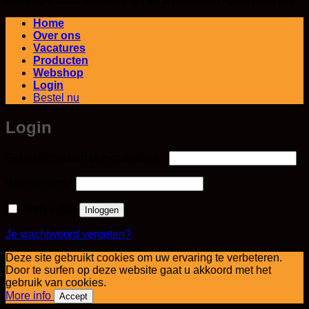
Home
Over ons
Vacatures
Producten
Webshop
Login
Bestel nu
Login
Vereist
Gebruikersnaam of e-mailadres
*
Vereist
Wachtwoord
*
Onthouden
Inloggen
Je wachtwoord vergeten?
Deze site gebruikt cookies om uw ervaring te verbeteren.
Door te surfen op deze website gaat u akkoord met het
gebruik van cookies.
More info
Accept