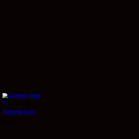
+
Tartelette Kriek
€
3,90