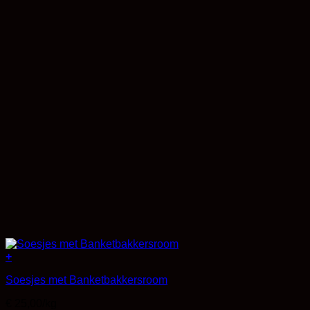
+
Soesjes met Banketbakkersroom
€ 25,00/kg