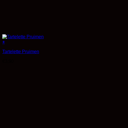
+
Tartelette Pruimen
€
3,90