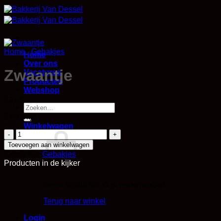
Skip
to
content
Home
/
Gebakjes
Home
Over ons
Zwaantje
Vacatures
Producten
Webshop
€
3,85
Zoeken
naar:
Zwaantje
Winkelwagen
Zwaantje
aantal
Toevoegen aan winkelwagen
Categorie:
Gebakjes
Producten in de kijker
Geen producten in je winkelwagen.
Terug naar winkel
Login