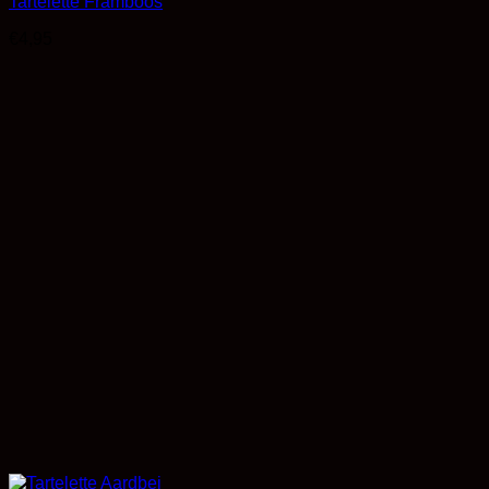
Tartelette Framboos
€
4,95