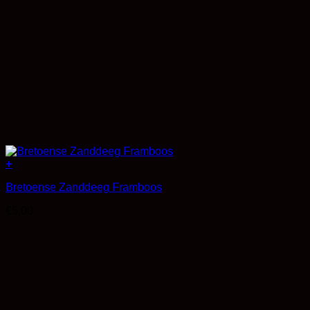
+
Bretoense Zanddeeg Framboos
€
5,00