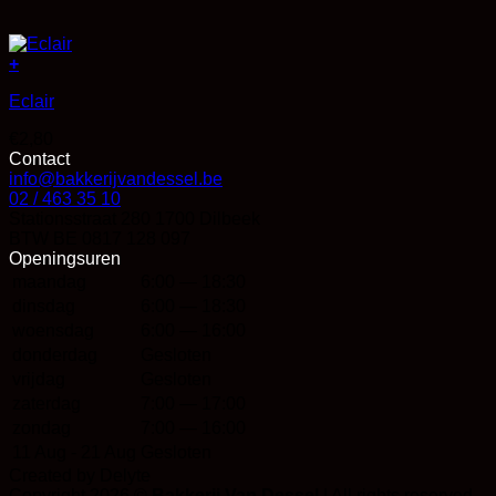
+
Eclair
€
2,80
Contact
info@bakkerijvandessel.be
02 / 463 35 10
Stationsstraat 280 1700 Dilbeek
BTW BE 0817 128 097
Openingsuren
maandag
6:00 — 18:30
dinsdag
6:00 — 18:30
woensdag
6:00 — 16:00
donderdag
Gesloten
vrijdag
Gesloten
zaterdag
7:00 — 17:00
zondag
7:00 — 16:00
11 Aug - 21 Aug
Gesloten
Created by Delyte
Copyright 2026 ©
Bakkerij Van Dessel
| All rights reserved