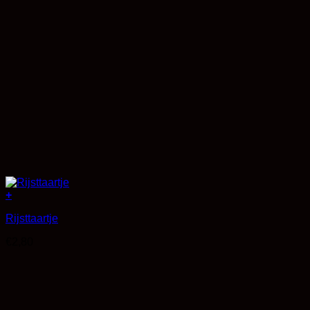
+
Rijsttaartje
€
2,80