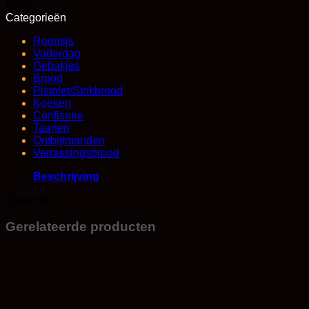
€
2,95
Categorieën
Roomijs
Vaderdag
Gebakjes
Brood
Pistolet/Stokbrood
Koeken
Confiserie
Taarten
Ontbijtmanden
Verrassingsbrood
Beschrijving
Zwaantje
Gerelateerde producten