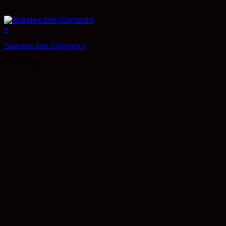
+
Soesjes met Slagroom
€ 30,00/kg