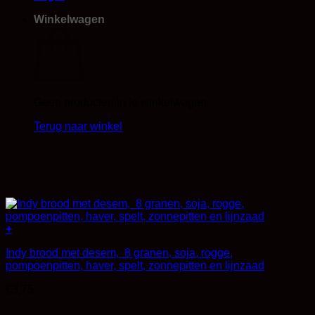
Winkelwagen
Geen producten in je winkelwagen.
Terug naar winkel
+
Indy brood met desem, 8 granen, soja, rogge,
pompoenpitten, haver, spelt, zonnepitten en lijnzaad
€
3,75