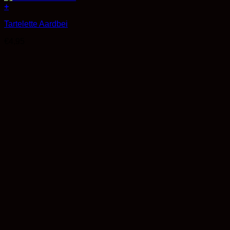
+
Tartelette Aardbei
€
4,95