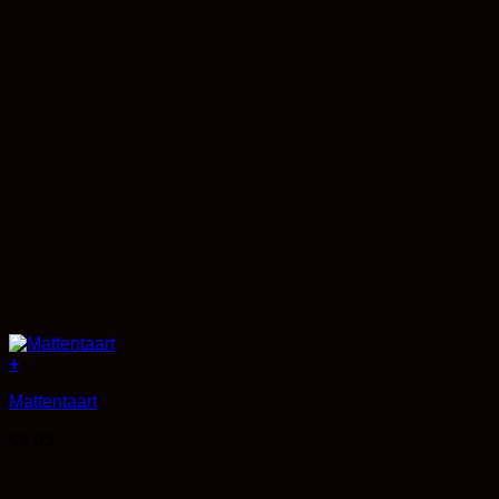
+
Mattentaart
€
3,05